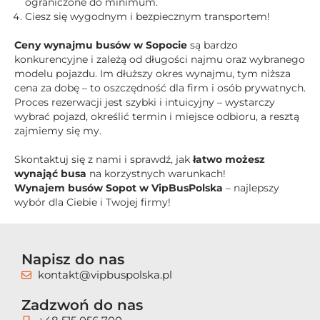
ograniczone do minimum.
Ciesz się wygodnym i bezpiecznym transportem!
Ceny wynajmu busów w Sopocie
są bardzo
konkurencyjne i zależą od długości najmu oraz wybranego
modelu pojazdu. Im dłuższy okres wynajmu, tym niższa
cena za dobę – to oszczędność dla firm i osób prywatnych.
Proces rezerwacji jest szybki i intuicyjny – wystarczy
wybrać pojazd, określić termin i miejsce odbioru, a resztą
zajmiemy się my.
Skontaktuj się z nami i sprawdź, jak
łatwo możesz
wynająć busa
na korzystnych warunkach!
Wynajem busów Sopot w VipBusPolska
– najlepszy
wybór dla Ciebie i Twojej firmy!
Napisz do nas
kontakt@vipbuspolska.pl
Zadzwoń do nas