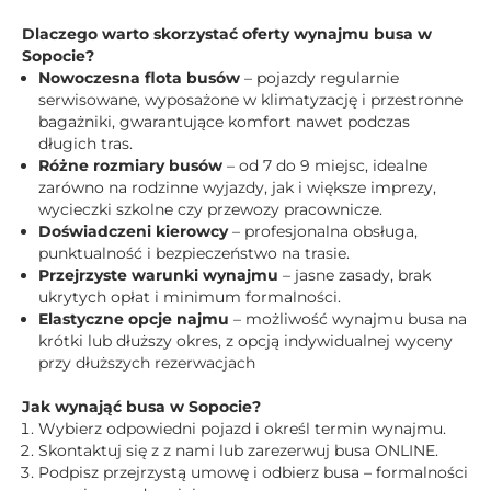
Dlaczego warto skorzystać oferty wynajmu busa w
Sopocie?
Nowoczesna flota busów
– pojazdy regularnie
serwisowane, wyposażone w klimatyzację i przestronne
bagażniki, gwarantujące komfort nawet podczas
długich tras.
Różne rozmiary busów
– od 7 do 9 miejsc, idealne
zarówno na rodzinne wyjazdy, jak i większe imprezy,
wycieczki szkolne czy przewozy pracownicze.
Doświadczeni kierowcy
– profesjonalna obsługa,
punktualność i bezpieczeństwo na trasie.
Przejrzyste warunki wynajmu
– jasne zasady, brak
ukrytych opłat i minimum formalności.
Elastyczne opcje najmu
– możliwość wynajmu busa na
krótki lub dłuższy okres, z opcją indywidualnej wyceny
przy dłuższych rezerwacjach
Jak wynająć busa w Sopocie?
Wybierz odpowiedni pojazd i określ termin wynajmu.
Skontaktuj się z z nami lub zarezerwuj busa ONLINE.
Podpisz przejrzystą umowę i odbierz busa – formalności