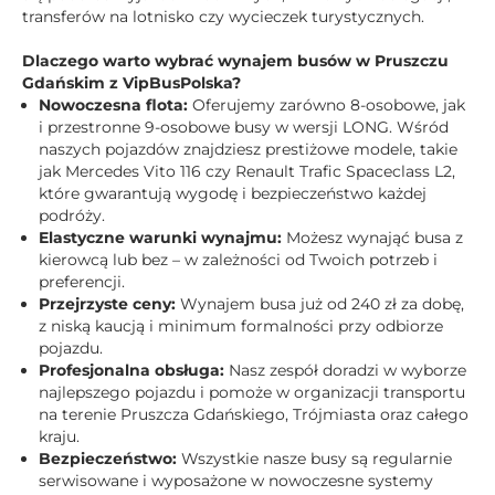
transferów na lotnisko czy wycieczek turystycznych.
Dlaczego warto wybrać wynajem busów w Pruszczu
Gdańskim z VipBusPolska?
Nowoczesna flota:
Oferujemy zarówno 8-osobowe, jak
i przestronne 9-osobowe busy w wersji LONG. Wśród
naszych pojazdów znajdziesz prestiżowe modele, takie
jak Mercedes Vito 116 czy Renault Trafic Spaceclass L2,
które gwarantują wygodę i bezpieczeństwo każdej
podróży.
Elastyczne warunki wynajmu:
Możesz wynająć busa z
kierowcą lub bez – w zależności od Twoich potrzeb i
preferencji.
Przejrzyste ceny:
Wynajem busa już od 240 zł za dobę,
z niską kaucją i minimum formalności przy odbiorze
pojazdu.
Profesjonalna obsługa:
Nasz zespół doradzi w wyborze
najlepszego pojazdu i pomoże w organizacji transportu
na terenie Pruszcza Gdańskiego, Trójmiasta oraz całego
kraju.
Bezpieczeństwo:
Wszystkie nasze busy są regularnie
serwisowane i wyposażone w nowoczesne systemy