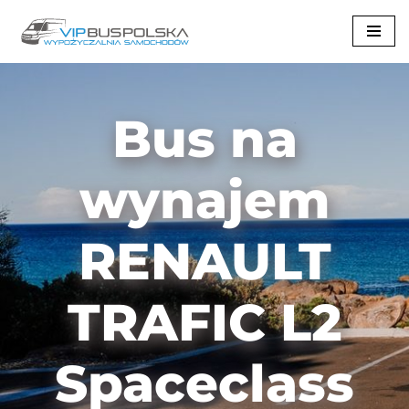
Przejdź
do
treści
Bus na
wynajem
RENAULT
TRAFIC L2
Spaceclass