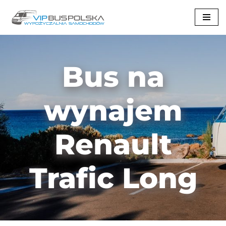
Przejdź
do
treści
Bus na
wynajem
Renault
Trafic Long