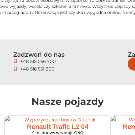
ego wynajmu busów osobowych w Lęborku, to dobrze trafiłeś. Of
owe wyjazdy, wesela czy szkolenia firmowe. Wszystkie pojazdy
m przeglądom. Rezerwacja jest szybka i wygodna online, a ceny 
Zadzwoń do nas
Za
+48 515 056 700
+48 516 551 800
Nasze pojazdy
Renault Trafic L2 04
Ren
9-osobowy w wersji LONG