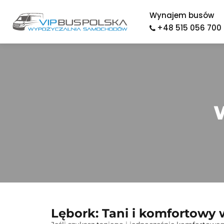
Wynajem busów
Przejdź
+48 515 056 700
do
treści
Lębork: Tani i komfortow