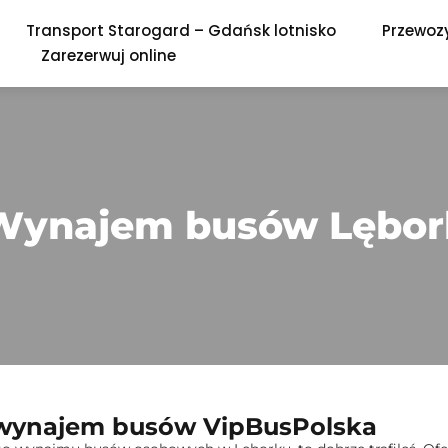
Transport Starogard – Gdańsk lotnisko
Przewozy
Zarezerwuj online
Wynajem busów Lębor
y wynajem busów VipBusPolska