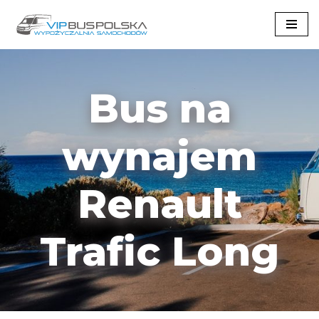
Przejdź
do
treści
Bus na
wynajem
Renault
Trafic Long