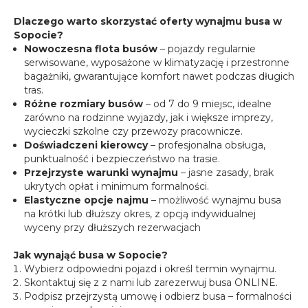
Dlaczego warto skorzystać oferty wynajmu busa w
Sopocie?
Nowoczesna flota busów
– pojazdy regularnie
serwisowane, wyposażone w klimatyzację i przestronne
bagażniki, gwarantujące komfort nawet podczas długich
tras.
Różne rozmiary busów
– od 7 do 9 miejsc, idealne
zarówno na rodzinne wyjazdy, jak i większe imprezy,
wycieczki szkolne czy przewozy pracownicze.
Doświadczeni kierowcy
– profesjonalna obsługa,
punktualność i bezpieczeństwo na trasie.
Przejrzyste warunki wynajmu
– jasne zasady, brak
ukrytych opłat i minimum formalności.
Elastyczne opcje najmu
– możliwość wynajmu busa
na krótki lub dłuższy okres, z opcją indywidualnej
wyceny przy dłuższych rezerwacjach
Jak wynająć busa w Sopocie?
Wybierz odpowiedni pojazd i określ termin wynajmu.
Skontaktuj się z z nami lub zarezerwuj busa ONLINE.
Podpisz przejrzystą umowę i odbierz busa – formalności