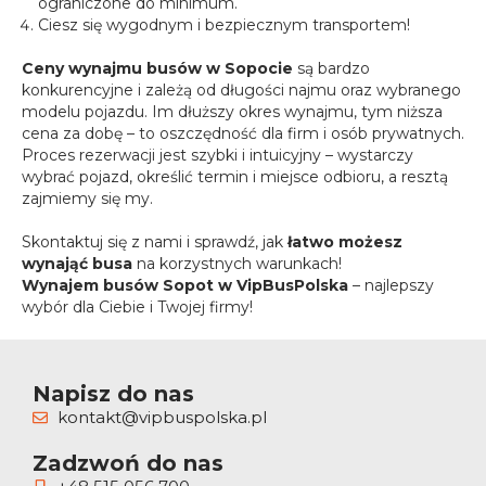
ograniczone do minimum.
Ciesz się wygodnym i bezpiecznym transportem!
Ceny wynajmu busów w Sopocie
są bardzo
konkurencyjne i zależą od długości najmu oraz wybranego
modelu pojazdu. Im dłuższy okres wynajmu, tym niższa
cena za dobę – to oszczędność dla firm i osób prywatnych.
Proces rezerwacji jest szybki i intuicyjny – wystarczy
wybrać pojazd, określić termin i miejsce odbioru, a resztą
zajmiemy się my.
Skontaktuj się z nami i sprawdź, jak
łatwo możesz
wynająć busa
na korzystnych warunkach!
Wynajem busów Sopot w VipBusPolska
– najlepszy
wybór dla Ciebie i Twojej firmy!
Napisz do nas
kontakt@vipbuspolska.pl
Zadzwoń do nas